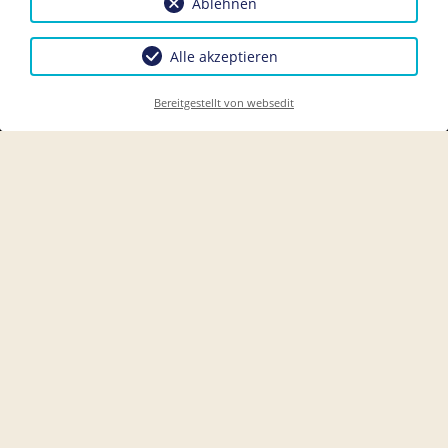
Ablehnen
Alle akzeptieren
Bereitgestellt von websedit
Herzlich Willkommen in Lunz am
See,
dem wunderbaren Bergsteigerdorf im
Naturschutzgebiet Dürrenstein, nahe dem
einzigen Österreichischen UNESCO